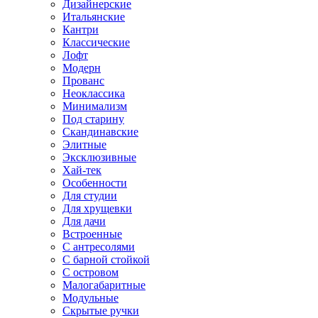
Дизайнерские
Итальянские
Кантри
Классические
Лофт
Модерн
Прованс
Неоклассика
Минимализм
Под старину
Скандинавские
Элитные
Эксклюзивные
Хай-тек
Особенности
Для студии
Для хрущевки
Для дачи
Встроенные
С антресолями
С барной стойкой
С островом
Малогабаритные
Модульные
Скрытые ручки