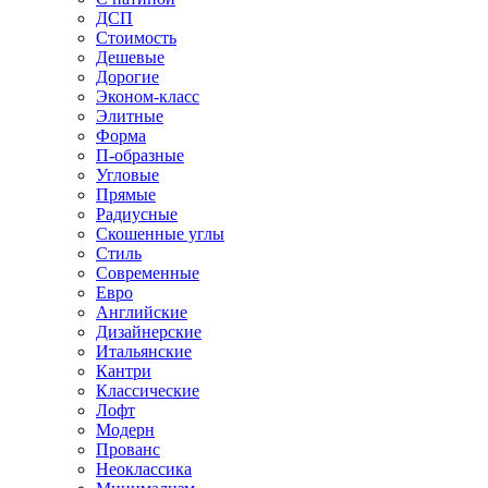
ДСП
Стоимость
Дешевые
Дорогие
Эконом-класс
Элитные
Форма
П-образные
Угловые
Прямые
Радиусные
Скошенные углы
Стиль
Современные
Евро
Английские
Дизайнерские
Итальянские
Кантри
Классические
Лофт
Модерн
Прованс
Неоклассика