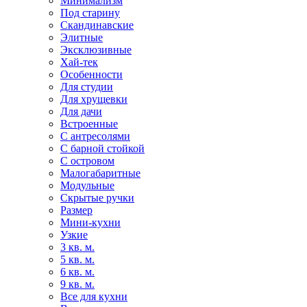
Минимализм
Под старину
Скандинавские
Элитные
Эксклюзивные
Хай-тек
Особенности
Для студии
Для хрущевки
Для дачи
Встроенные
С антресолями
С барной стойкой
С островом
Малогабаритные
Модульные
Скрытые ручки
Размер
Мини-кухни
Узкие
3 кв. м.
5 кв. м.
6 кв. м.
9 кв. м.
Все для кухни