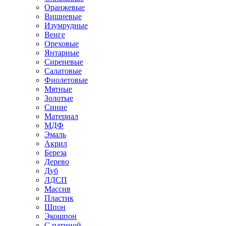
Оранжевые
Вишневые
Изумрудные
Венге
Ореховые
Янтарные
Сиреневые
Салатовые
Фиолетовые
Мятные
Золотые
Синие
Материал
МДФ
Эмаль
Акрил
Береза
Дерево
Дуб
ЛДСП
Массив
Пластик
Шпон
Экошпон
С патиной