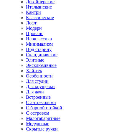
Дизайнерские
Итальянские
Кантри
Классические
Лофт
Модерн
Прованс
Неоклассика
Минимализм
Под старину
Скандинавские
Элитные
Эксклюзивные
Хай-тек
Особенности
Для студии
Для хрущевки
Для дачи
Встроенные
С антресолями
С барной стойкой
С островом
Малогабаритные
Модульные
Скрытые ручки