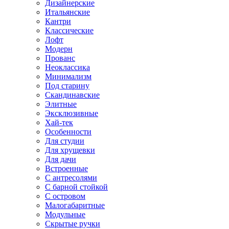
Дизайнерские
Итальянские
Кантри
Классические
Лофт
Модерн
Прованс
Неоклассика
Минимализм
Под старину
Скандинавские
Элитные
Эксклюзивные
Хай-тек
Особенности
Для студии
Для хрущевки
Для дачи
Встроенные
С антресолями
С барной стойкой
С островом
Малогабаритные
Модульные
Скрытые ручки