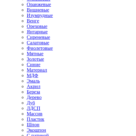
Оранжевые
Вишневые
Изумрудные
Венге
Ореховые
Янтарные
Сиреневые
Салатовые
Фиолетовые
Мятные
Золотые
Синие
Материал
МДФ
Эмаль
Акрил
Береза
Дерево
Дуб
ЛДСП
Массив
Пластик
Шпон
Экошпон
С патиной