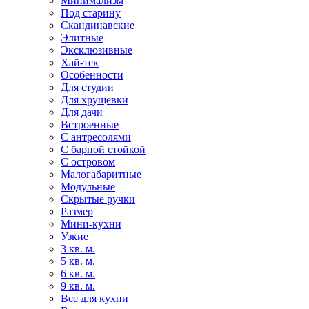
Минимализм
Под старину
Скандинавские
Элитные
Эксклюзивные
Хай-тек
Особенности
Для студии
Для хрущевки
Для дачи
Встроенные
С антресолями
С барной стойкой
С островом
Малогабаритные
Модульные
Скрытые ручки
Размер
Мини-кухни
Узкие
3 кв. м.
5 кв. м.
6 кв. м.
9 кв. м.
Все для кухни