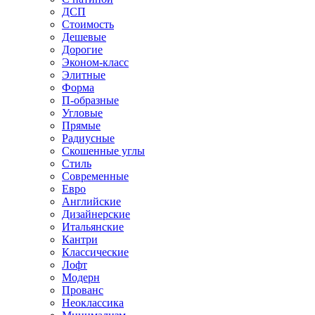
ДСП
Стоимость
Дешевые
Дорогие
Эконом-класс
Элитные
Форма
П-образные
Угловые
Прямые
Радиусные
Скошенные углы
Стиль
Современные
Евро
Английские
Дизайнерские
Итальянские
Кантри
Классические
Лофт
Модерн
Прованс
Неоклассика