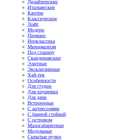
Дизайнерские
Итальянские
Кантри
Классические
Лофт
Модерн
Прованс
Неоклассика
Минимализм
Под старину
Скандинавские
Элитные
Эксклюзивные
Хай-тек
Особенности
Для студии
Для хрущевки
Для дачи
Встроенные
С антресолями
С барной стойкой
С островом
Малогабаритные
Модульные
Скрытые ручки