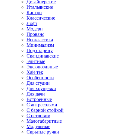
Дизайнерские
Итальянские
Кантри
Классические
Лофт
Модерн
Прованс
Неоклассика
Минимализм
Под старину
Скандинавские
Элитные
Эксклюзивные
Хай-тек
Особенности
Для студии
Для хрущевки
Для дачи
Встроенные
С антресолями
С барной стойкой
С островом
Малогабаритные
Модульные
Скрытые ручки