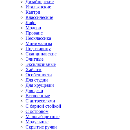
Дизайнерские
Итальянские
Кантри
Классические
Лофт
Модерн
Прованс
Неоклассика
Минимализм
Под старину
Скандинавские
Элитные
Эксклюзивные
Хай-тек
Особенности
Для студии
Для хрущевки
Для дачи
Встроенные
С антресолями
С барной стойкой
С островом
Малогабаритные
Модульные
Скрытые ручки