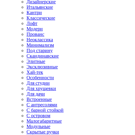
Дизайнерские
Итальянские
Кантри
Классические
Лофт
Модерн
Прованс
Неоклассика
Минимализм
Под старину
Скандинавские
Элитные
Эксклюзивные
Хай-тек
Особенности
Для студии
Для хрущевки
Для дачи
Встроенные
С антресолями
С барной стойкой
С островом
Малогабаритные
Модульные
Скрытые ручки