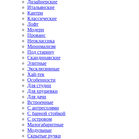
Дизайнерские
Итальянские
Кантри
Классические
Лофт
Модерн
Прованс
Неоклассика
Минимализм
Под старину
Скандинавские
Элитные
Эксклюзивные
Хай-тек
Особенности
Для студии
Для хрущевки
Для дачи
Встроенные
С антресолями
С барной стойкой
С островом
Малогабаритные
Модульные
Скрытые ручки