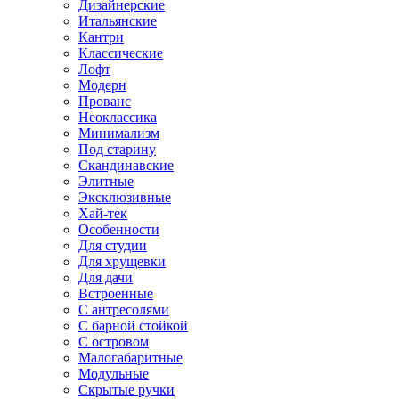
Дизайнерские
Итальянские
Кантри
Классические
Лофт
Модерн
Прованс
Неоклассика
Минимализм
Под старину
Скандинавские
Элитные
Эксклюзивные
Хай-тек
Особенности
Для студии
Для хрущевки
Для дачи
Встроенные
С антресолями
С барной стойкой
С островом
Малогабаритные
Модульные
Скрытые ручки