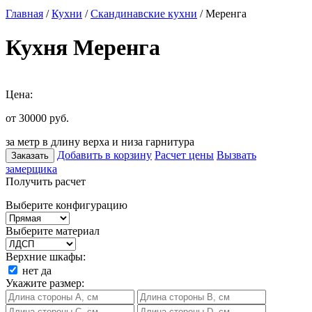
Главная
/
Кухни
/
Скандинавские кухни
/ Меренга
Кухня Меренга
Цена:
от 30000
руб.
за метр в длину верха и низа гарнитура
Добавить в корзину
Расчет цены
Вызвать
Заказать
замерщика
Получить расчет
Выберите конфигурацию
Выберите материал
Верхние шкафы:
нет
да
Укажите размер: