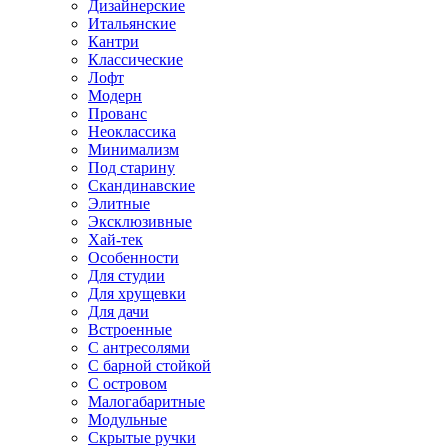
Дизайнерские
Итальянские
Кантри
Классические
Лофт
Модерн
Прованс
Неоклассика
Минимализм
Под старину
Скандинавские
Элитные
Эксклюзивные
Хай-тек
Особенности
Для студии
Для хрущевки
Для дачи
Встроенные
С антресолями
С барной стойкой
С островом
Малогабаритные
Модульные
Скрытые ручки