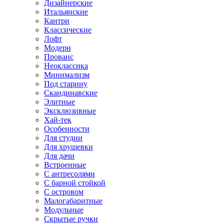
Дизайнерские
Итальянские
Кантри
Классические
Лофт
Модерн
Прованс
Неоклассика
Минимализм
Под старину
Скандинавские
Элитные
Эксклюзивные
Хай-тек
Особенности
Для студии
Для хрущевки
Для дачи
Встроенные
С антресолями
С барной стойкой
С островом
Малогабаритные
Модульные
Скрытые ручки