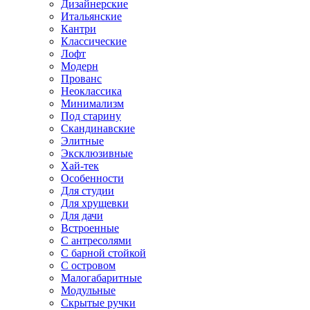
Дизайнерские
Итальянские
Кантри
Классические
Лофт
Модерн
Прованс
Неоклассика
Минимализм
Под старину
Скандинавские
Элитные
Эксклюзивные
Хай-тек
Особенности
Для студии
Для хрущевки
Для дачи
Встроенные
С антресолями
С барной стойкой
С островом
Малогабаритные
Модульные
Скрытые ручки