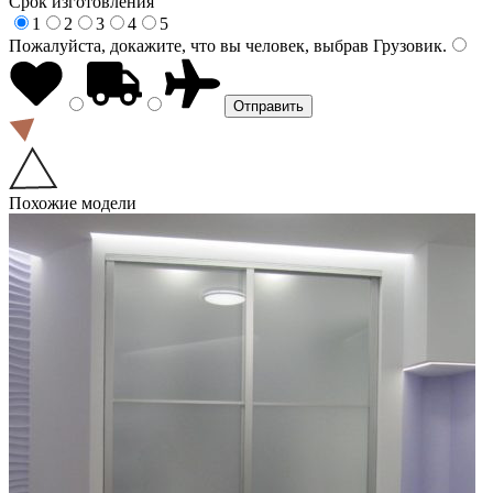
Срок изготовления
1
2
3
4
5
Пожалуйста, докажите, что вы человек, выбрав
Грузовик
.
Похожие модели