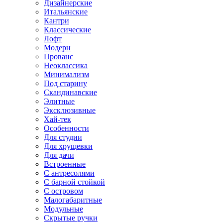
Дизайнерские
Итальянские
Кантри
Классические
Лофт
Модерн
Прованс
Неоклассика
Минимализм
Под старину
Скандинавские
Элитные
Эксклюзивные
Хай-тек
Особенности
Для студии
Для хрущевки
Для дачи
Встроенные
С антресолями
С барной стойкой
С островом
Малогабаритные
Модульные
Скрытые ручки