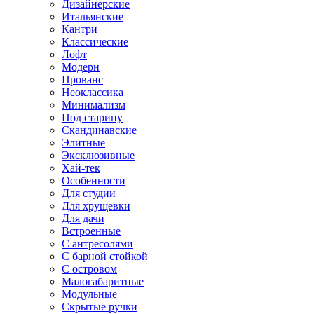
Дизайнерские
Итальянские
Кантри
Классические
Лофт
Модерн
Прованс
Неоклассика
Минимализм
Под старину
Скандинавские
Элитные
Эксклюзивные
Хай-тек
Особенности
Для студии
Для хрущевки
Для дачи
Встроенные
С антресолями
С барной стойкой
С островом
Малогабаритные
Модульные
Скрытые ручки