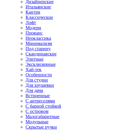
Дизайнерские
Итальянские
Кантри
Классические
Лофт
Модерн
Прованс
Неоклассика
Минимализм
Под старину
Скандинавские
Элитные
Эксклюзивные
Хай-тек
Особенности
Для студии
Для хрущевки
Для дачи
Встроенные
С антресолями
С барной стойкой
С островом
Малогабаритные
Модульные
Скрытые ручки