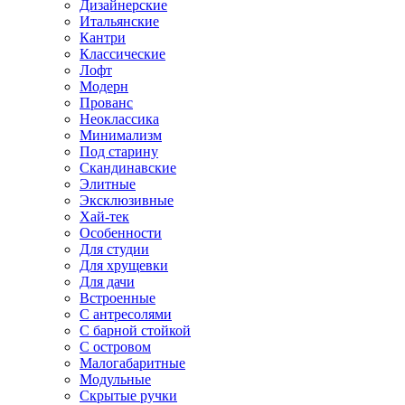
Дизайнерские
Итальянские
Кантри
Классические
Лофт
Модерн
Прованс
Неоклассика
Минимализм
Под старину
Скандинавские
Элитные
Эксклюзивные
Хай-тек
Особенности
Для студии
Для хрущевки
Для дачи
Встроенные
С антресолями
С барной стойкой
С островом
Малогабаритные
Модульные
Скрытые ручки