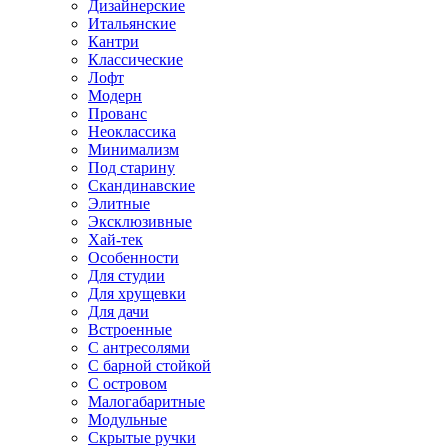
Дизайнерские
Итальянские
Кантри
Классические
Лофт
Модерн
Прованс
Неоклассика
Минимализм
Под старину
Скандинавские
Элитные
Эксклюзивные
Хай-тек
Особенности
Для студии
Для хрущевки
Для дачи
Встроенные
С антресолями
С барной стойкой
С островом
Малогабаритные
Модульные
Скрытые ручки