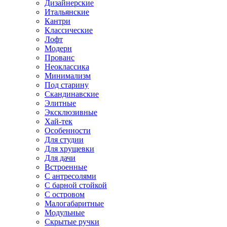
Дизайнерские
Итальянские
Кантри
Классические
Лофт
Модерн
Прованс
Неоклассика
Минимализм
Под старину
Скандинавские
Элитные
Эксклюзивные
Хай-тек
Особенности
Для студии
Для хрущевки
Для дачи
Встроенные
С антресолями
С барной стойкой
С островом
Малогабаритные
Модульные
Скрытые ручки