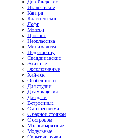
Дизайнерские
Итальянские
Кантри
Классические
Лофт
Модерн
Прованс
Неоклассика
Минимализм
Под старину
Скандинавские
Элитные
Эксклюзивные
Хай-тек
Особенности
Для студии
Для хрущевки
Для дачи
Встроенные
С антресолями
С барной стойкой
С островом
Малогабаритные
Модульные
Скрытые ручки