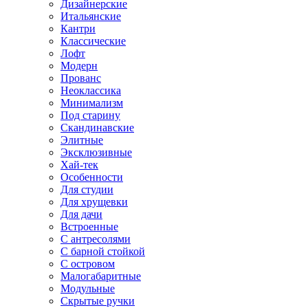
Дизайнерские
Итальянские
Кантри
Классические
Лофт
Модерн
Прованс
Неоклассика
Минимализм
Под старину
Скандинавские
Элитные
Эксклюзивные
Хай-тек
Особенности
Для студии
Для хрущевки
Для дачи
Встроенные
С антресолями
С барной стойкой
С островом
Малогабаритные
Модульные
Скрытые ручки