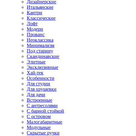
Дизайнерские
Итальянские
Кантри
Классические
Лофт
Модерн
Прованс
Неоклассика
Минимализм
Под старину
Скандинавские
Элитные
Эксклюзивные
Хай-тек
Особенности
Для студии
Для хрущевки
Для дачи
Встроенные
С антресолями
С барной стойкой
С островом
Малогабаритные
Модульные
Скрытые ручки