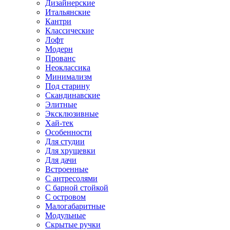
Дизайнерские
Итальянские
Кантри
Классические
Лофт
Модерн
Прованс
Неоклассика
Минимализм
Под старину
Скандинавские
Элитные
Эксклюзивные
Хай-тек
Особенности
Для студии
Для хрущевки
Для дачи
Встроенные
С антресолями
С барной стойкой
С островом
Малогабаритные
Модульные
Скрытые ручки