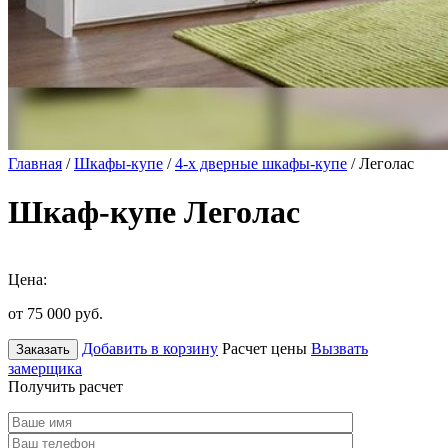
Главная
/
Шкафы-купе
/
4-х дверные шкафы-купе
/ Леголас
Шкаф-купе Леголас
Цена:
от 75 000
руб.
Добавить в корзину
Расчет цены
Вызвать
Заказать
замерщика
Получить расчет