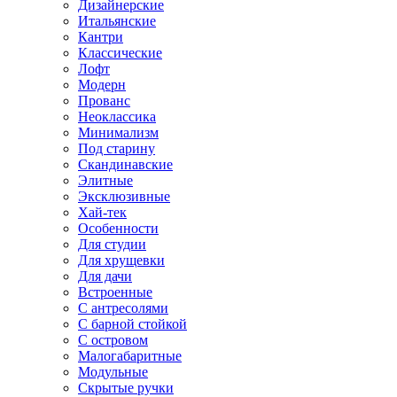
Дизайнерские
Итальянские
Кантри
Классические
Лофт
Модерн
Прованс
Неоклассика
Минимализм
Под старину
Скандинавские
Элитные
Эксклюзивные
Хай-тек
Особенности
Для студии
Для хрущевки
Для дачи
Встроенные
С антресолями
С барной стойкой
С островом
Малогабаритные
Модульные
Скрытые ручки