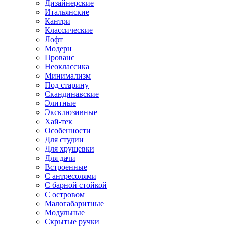
Дизайнерские
Итальянские
Кантри
Классические
Лофт
Модерн
Прованс
Неоклассика
Минимализм
Под старину
Скандинавские
Элитные
Эксклюзивные
Хай-тек
Особенности
Для студии
Для хрущевки
Для дачи
Встроенные
С антресолями
С барной стойкой
С островом
Малогабаритные
Модульные
Скрытые ручки