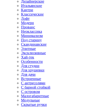
Дизайнерские
Итальянские
Кантри
Классические
Лофт
Модерн
Прованс
Неоклассика
Минимализм
Под старину
Скандинавские
Элитные
Эксклюзивные
Хай-тек
Особенности
Для студии
Для хрущевки
Для дачи
Встроенные
С антресолями
С барной стойкой
С островом
Малогабаритные
Модульные
Скрытые ручки