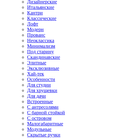
Дизайнерские
Итальянские
Кантри
Классические
Лофт
Модерн
Прованс
Неоклассика
Минимализм
Под старину
Скандинавские
Элитные
Эксклюзивные
Хай-тек
Особенности
Для студии
Для хрущевки
Для дачи
Встроенные
С антресолями
С барной стойкой
С островом
Малогабаритные
Модульные
Скрытые ручки