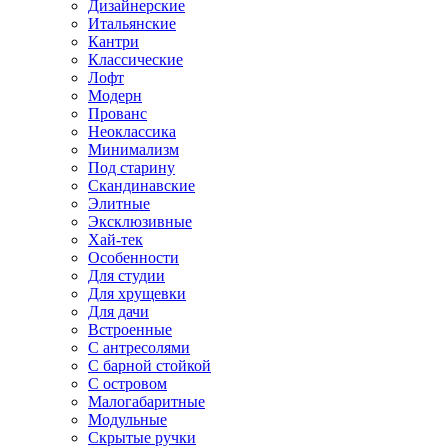
Дизайнерские
Итальянские
Кантри
Классические
Лофт
Модерн
Прованс
Неоклассика
Минимализм
Под старину
Скандинавские
Элитные
Эксклюзивные
Хай-тек
Особенности
Для студии
Для хрущевки
Для дачи
Встроенные
С антресолями
С барной стойкой
С островом
Малогабаритные
Модульные
Скрытые ручки