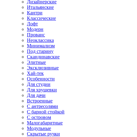
Дизайнерские
Итальянские
Кантри
Классические
Лофт
Модерн
Прованс
Неоклассика
Минимализм
Под старину
Скандинавские
Элитные
Эксклюзивные
Хай-тек
Особенности
Для студии
Для хрущевки
Для дачи
Встроенные
С антресолями
С барной стойкой
С островом
Малогабаритные
Модульные
Скрытые ручки