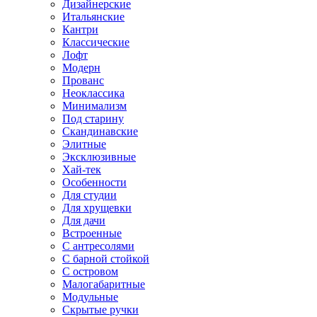
Дизайнерские
Итальянские
Кантри
Классические
Лофт
Модерн
Прованс
Неоклассика
Минимализм
Под старину
Скандинавские
Элитные
Эксклюзивные
Хай-тек
Особенности
Для студии
Для хрущевки
Для дачи
Встроенные
С антресолями
С барной стойкой
С островом
Малогабаритные
Модульные
Скрытые ручки