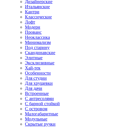
Дизайнерские
Итальянские
Кантри
Классические
Лофт
Модерн
Прованс
Неоклассика
Минимализм
Под старину
Скандинавские
Элитные
Эксклюзивные
Хай-тек
Особенности
Для студии
Для хрущевки
Для дачи
Встроенные
С антресолями
С барной стойкой
С островом
Малогабаритные
Модульные
Скрытые ручки