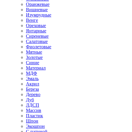
Оранжевые
Вишневые
Изумрудные
Венге
Ореховые
Янтарные
Сиреневые
Салатовые
Фиолетовые
Мятные
Золотые
Синие
Материал
МДФ
Эмаль
Акрил
Береза
Дерево
Дуб
ЛДСП
Массив
Пластик
Шпон
Экошпон
С патиной