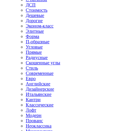
ДСП
Стоимость
Дешевые
Дорогие
Эконом-класс
Элитные
Форма
П-образные
Угловые
Прямые
Радиусные
Скошенные углы
Стиль
Современные
Евро
Английские
Дизайнерские
Итальянские
Кантри
Классические
Лофт
Модерн
Прованс
Неоклассика