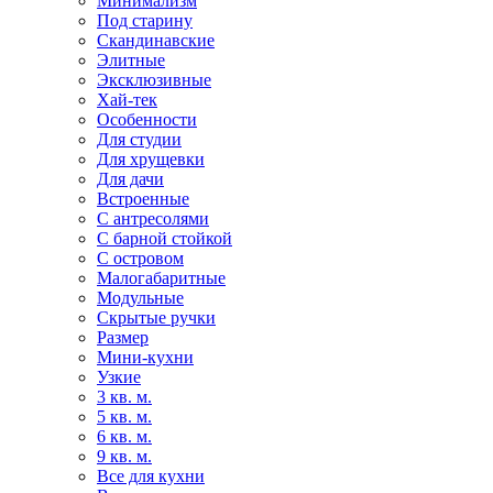
Минимализм
Под старину
Скандинавские
Элитные
Эксклюзивные
Хай-тек
Особенности
Для студии
Для хрущевки
Для дачи
Встроенные
С антресолями
С барной стойкой
С островом
Малогабаритные
Модульные
Скрытые ручки
Размер
Мини-кухни
Узкие
3 кв. м.
5 кв. м.
6 кв. м.
9 кв. м.
Все для кухни