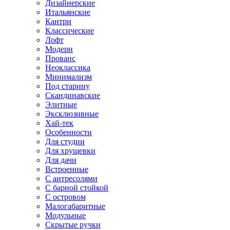
Дизайнерские
Итальянские
Кантри
Классические
Лофт
Модерн
Прованс
Неоклассика
Минимализм
Под старину
Скандинавские
Элитные
Эксклюзивные
Хай-тек
Особенности
Для студии
Для хрущевки
Для дачи
Встроенные
С антресолями
С барной стойкой
С островом
Малогабаритные
Модульные
Скрытые ручки