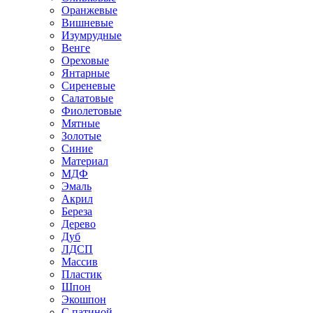
Оранжевые
Вишневые
Изумрудные
Венге
Ореховые
Янтарные
Сиреневые
Салатовые
Фиолетовые
Мятные
Золотые
Синие
Материал
МДФ
Эмаль
Акрил
Береза
Дерево
Дуб
ЛДСП
Массив
Пластик
Шпон
Экошпон
С патиной