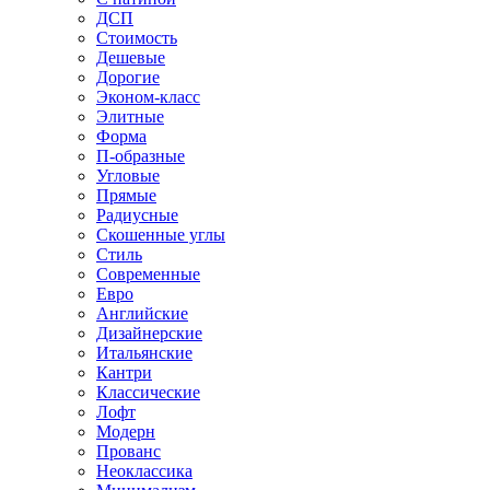
ДСП
Стоимость
Дешевые
Дорогие
Эконом-класс
Элитные
Форма
П-образные
Угловые
Прямые
Радиусные
Скошенные углы
Стиль
Современные
Евро
Английские
Дизайнерские
Итальянские
Кантри
Классические
Лофт
Модерн
Прованс
Неоклассика