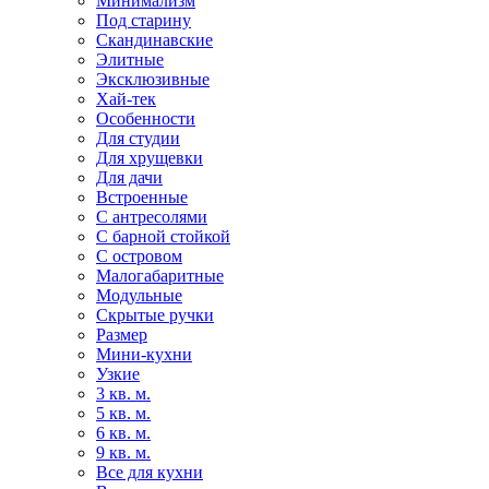
Минимализм
Под старину
Скандинавские
Элитные
Эксклюзивные
Хай-тек
Особенности
Для студии
Для хрущевки
Для дачи
Встроенные
С антресолями
С барной стойкой
С островом
Малогабаритные
Модульные
Скрытые ручки
Размер
Мини-кухни
Узкие
3 кв. м.
5 кв. м.
6 кв. м.
9 кв. м.
Все для кухни