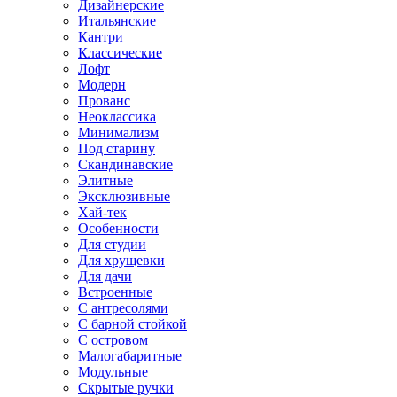
Дизайнерские
Итальянские
Кантри
Классические
Лофт
Модерн
Прованс
Неоклассика
Минимализм
Под старину
Скандинавские
Элитные
Эксклюзивные
Хай-тек
Особенности
Для студии
Для хрущевки
Для дачи
Встроенные
С антресолями
С барной стойкой
С островом
Малогабаритные
Модульные
Скрытые ручки