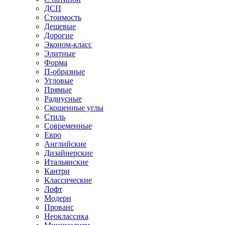
ДСП
Стоимость
Дешевые
Дорогие
Эконом-класс
Элитные
Форма
П-образные
Угловые
Прямые
Радиусные
Скошенные углы
Стиль
Современные
Евро
Английские
Дизайнерские
Итальянские
Кантри
Классические
Лофт
Модерн
Прованс
Неоклассика