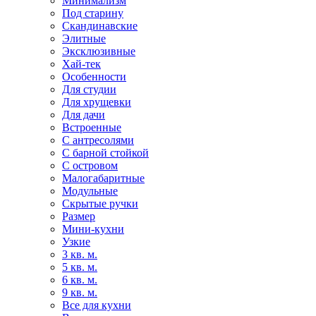
Минимализм
Под старину
Скандинавские
Элитные
Эксклюзивные
Хай-тек
Особенности
Для студии
Для хрущевки
Для дачи
Встроенные
С антресолями
С барной стойкой
С островом
Малогабаритные
Модульные
Скрытые ручки
Размер
Мини-кухни
Узкие
3 кв. м.
5 кв. м.
6 кв. м.
9 кв. м.
Все для кухни