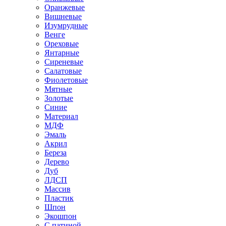
Оранжевые
Вишневые
Изумрудные
Венге
Ореховые
Янтарные
Сиреневые
Салатовые
Фиолетовые
Мятные
Золотые
Синие
Материал
МДФ
Эмаль
Акрил
Береза
Дерево
Дуб
ЛДСП
Массив
Пластик
Шпон
Экошпон
С патиной