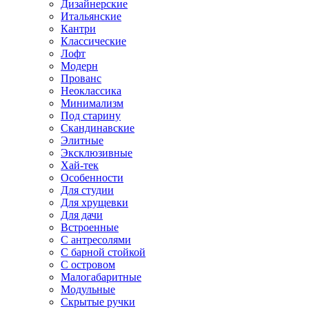
Дизайнерские
Итальянские
Кантри
Классические
Лофт
Модерн
Прованс
Неоклассика
Минимализм
Под старину
Скандинавские
Элитные
Эксклюзивные
Хай-тек
Особенности
Для студии
Для хрущевки
Для дачи
Встроенные
С антресолями
С барной стойкой
С островом
Малогабаритные
Модульные
Скрытые ручки