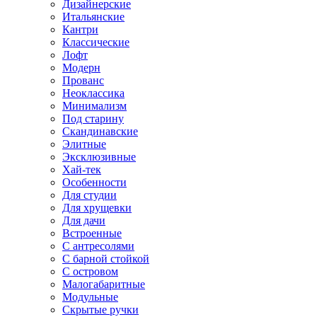
Дизайнерские
Итальянские
Кантри
Классические
Лофт
Модерн
Прованс
Неоклассика
Минимализм
Под старину
Скандинавские
Элитные
Эксклюзивные
Хай-тек
Особенности
Для студии
Для хрущевки
Для дачи
Встроенные
С антресолями
С барной стойкой
С островом
Малогабаритные
Модульные
Скрытые ручки