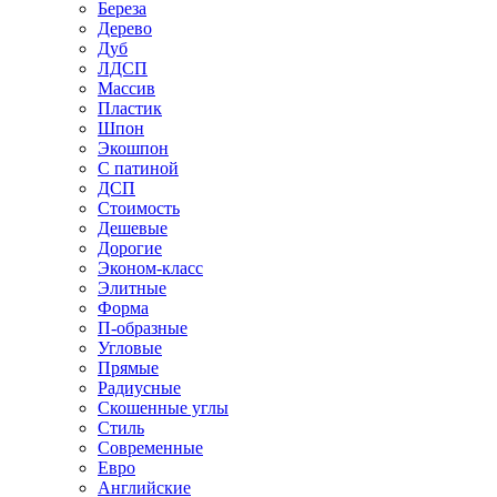
Береза
Дерево
Дуб
ЛДСП
Массив
Пластик
Шпон
Экошпон
С патиной
ДСП
Стоимость
Дешевые
Дорогие
Эконом-класс
Элитные
Форма
П-образные
Угловые
Прямые
Радиусные
Скошенные углы
Стиль
Современные
Евро
Английские