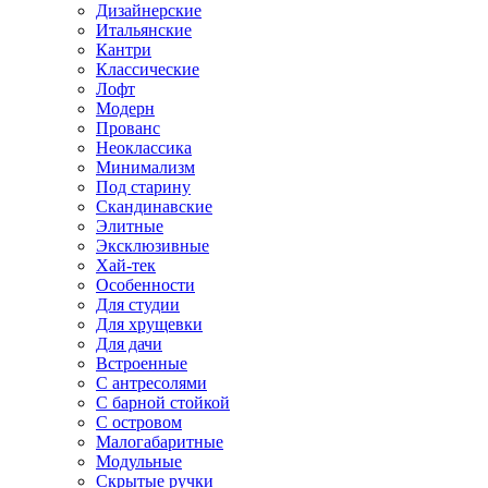
Дизайнерские
Итальянские
Кантри
Классические
Лофт
Модерн
Прованс
Неоклассика
Минимализм
Под старину
Скандинавские
Элитные
Эксклюзивные
Хай-тек
Особенности
Для студии
Для хрущевки
Для дачи
Встроенные
С антресолями
С барной стойкой
С островом
Малогабаритные
Модульные
Скрытые ручки