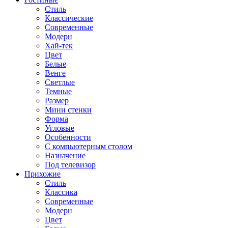
Стиль
Классические
Современные
Модерн
Хай-тек
Цвет
Белые
Венге
Светлые
Темные
Размер
Мини стенки
Форма
Угловые
Особенности
С компьютерным столом
Назначение
Под телевизор
Прихожие
Стиль
Классика
Современные
Модерн
Цвет