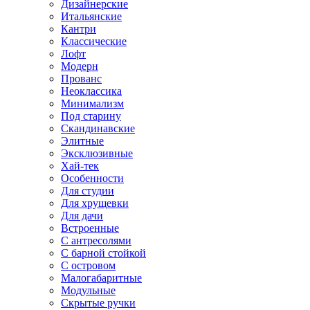
Дизайнерские
Итальянские
Кантри
Классические
Лофт
Модерн
Прованс
Неоклассика
Минимализм
Под старину
Скандинавские
Элитные
Эксклюзивные
Хай-тек
Особенности
Для студии
Для хрущевки
Для дачи
Встроенные
С антресолями
С барной стойкой
С островом
Малогабаритные
Модульные
Скрытые ручки