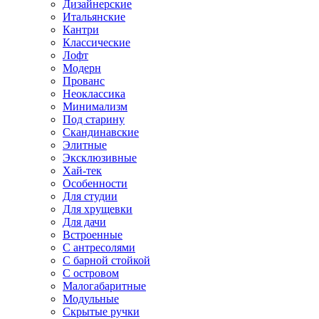
Дизайнерские
Итальянские
Кантри
Классические
Лофт
Модерн
Прованс
Неоклассика
Минимализм
Под старину
Скандинавские
Элитные
Эксклюзивные
Хай-тек
Особенности
Для студии
Для хрущевки
Для дачи
Встроенные
С антресолями
С барной стойкой
С островом
Малогабаритные
Модульные
Скрытые ручки