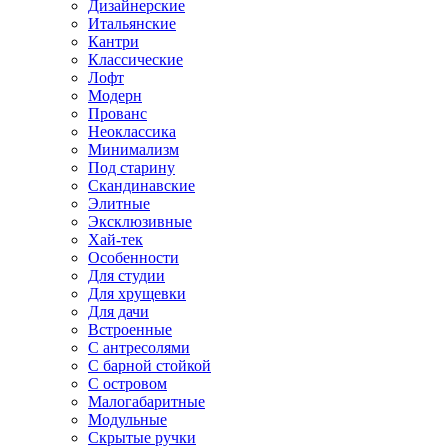
Дизайнерские
Итальянские
Кантри
Классические
Лофт
Модерн
Прованс
Неоклассика
Минимализм
Под старину
Скандинавские
Элитные
Эксклюзивные
Хай-тек
Особенности
Для студии
Для хрущевки
Для дачи
Встроенные
С антресолями
С барной стойкой
С островом
Малогабаритные
Модульные
Скрытые ручки