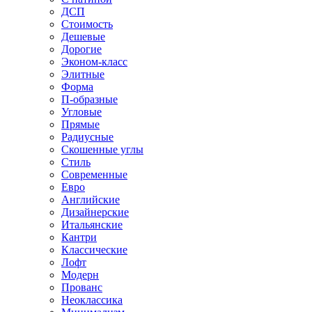
ДСП
Стоимость
Дешевые
Дорогие
Эконом-класс
Элитные
Форма
П-образные
Угловые
Прямые
Радиусные
Скошенные углы
Стиль
Современные
Евро
Английские
Дизайнерские
Итальянские
Кантри
Классические
Лофт
Модерн
Прованс
Неоклассика