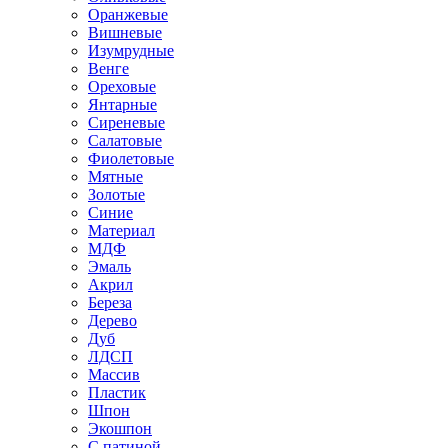
Оранжевые
Вишневые
Изумрудные
Венге
Ореховые
Янтарные
Сиреневые
Салатовые
Фиолетовые
Мятные
Золотые
Синие
Материал
МДФ
Эмаль
Акрил
Береза
Дерево
Дуб
ЛДСП
Массив
Пластик
Шпон
Экошпон
С патиной