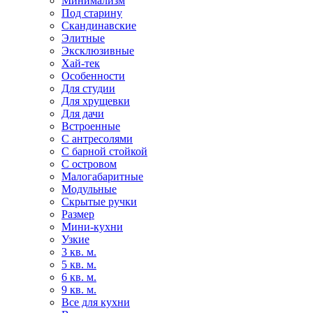
Минимализм
Под старину
Скандинавские
Элитные
Эксклюзивные
Хай-тек
Особенности
Для студии
Для хрущевки
Для дачи
Встроенные
С антресолями
С барной стойкой
С островом
Малогабаритные
Модульные
Скрытые ручки
Размер
Мини-кухни
Узкие
3 кв. м.
5 кв. м.
6 кв. м.
9 кв. м.
Все для кухни