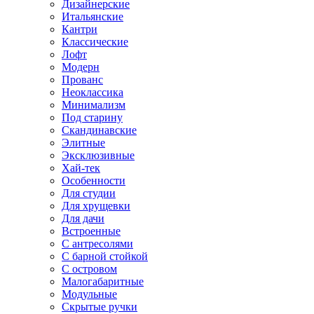
Дизайнерские
Итальянские
Кантри
Классические
Лофт
Модерн
Прованс
Неоклассика
Минимализм
Под старину
Скандинавские
Элитные
Эксклюзивные
Хай-тек
Особенности
Для студии
Для хрущевки
Для дачи
Встроенные
С антресолями
С барной стойкой
С островом
Малогабаритные
Модульные
Скрытые ручки