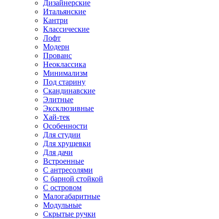
Дизайнерские
Итальянские
Кантри
Классические
Лофт
Модерн
Прованс
Неоклассика
Минимализм
Под старину
Скандинавские
Элитные
Эксклюзивные
Хай-тек
Особенности
Для студии
Для хрущевки
Для дачи
Встроенные
С антресолями
С барной стойкой
С островом
Малогабаритные
Модульные
Скрытые ручки