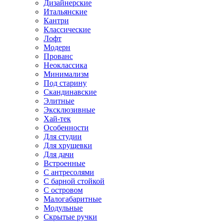
Дизайнерские
Итальянские
Кантри
Классические
Лофт
Модерн
Прованс
Неоклассика
Минимализм
Под старину
Скандинавские
Элитные
Эксклюзивные
Хай-тек
Особенности
Для студии
Для хрущевки
Для дачи
Встроенные
С антресолями
С барной стойкой
С островом
Малогабаритные
Модульные
Скрытые ручки