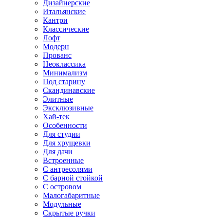
Дизайнерские
Итальянские
Кантри
Классические
Лофт
Модерн
Прованс
Неоклассика
Минимализм
Под старину
Скандинавские
Элитные
Эксклюзивные
Хай-тек
Особенности
Для студии
Для хрущевки
Для дачи
Встроенные
С антресолями
С барной стойкой
С островом
Малогабаритные
Модульные
Скрытые ручки