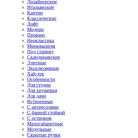
Дизайнерские
Итальянские
Кантри
Классические
Лофт
Модерн
Прованс
Неоклассика
Минимализм
Под старину
Скандинавские
Элитные
Эксклюзивные
Хай-тек
Особенности
Для студии
Для хрущевки
Для дачи
Встроенные
С антресолями
С барной стойкой
С островом
Малогабаритные
Модульные
Скрытые ручки