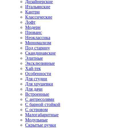
Дизайнерские
Итальянские
Кантри
Классические
Лофт
Модерн
Прованс
Неоклассика
Минимализм
Под старину
Скандинавские
Элитные
Эксклюзивные
Хай-тек
Особенности
Для студии
Для хрущевки
Для дачи
Встроенные
С антресолями
С барной стойкой
С островом
Малогабаритные
Модульные
Скрытые ручки